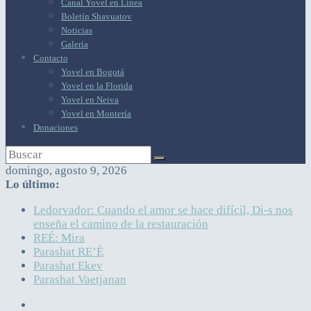
Canal Yovel en Línea
Boletín Shavuatov
Noticias
Galería
Contacto
Yovel en Bogotá
Yovel en la Florida
Yovel en Neiva
Yovel en Montería
Donaciones
domingo, agosto 9, 2026
Lo último:
Ledorvador: Cuando el amor se hace difícil, Di-s nos
enseña el camino de la restauración
REÉ: Mira
Parashat RE’É
Parashat Ekev
Parashat Vaetjanan