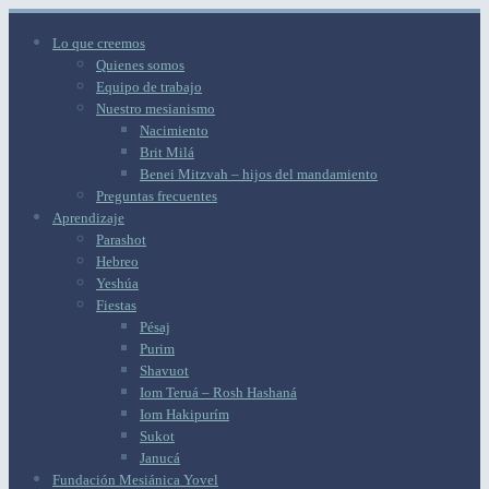
Lo que creemos
Quienes somos
Equipo de trabajo
Nuestro mesianismo
Nacimiento
Brit Milá
Benei Mitzvah – hijos del mandamiento
Preguntas frecuentes
Aprendizaje
Parashot
Hebreo
Yeshúa
Fiestas
Pésaj
Purim
Shavuot
Iom Teruá – Rosh Hashaná
Iom Hakipurím
Sukot
Janucá
Fundación Mesiánica Yovel