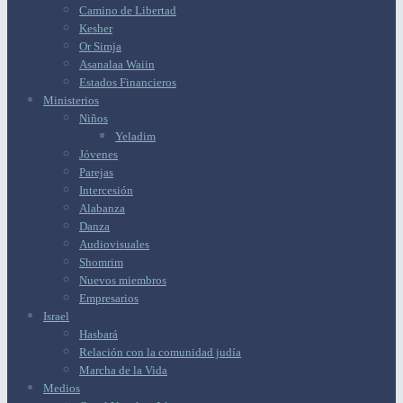
Camino de Libertad
Kesher
Or Simja
Asanalaa Waiin
Estados Financieros
Ministerios
Niños
Yeladim
Jóvenes
Parejas
Intercesión
Alabanza
Danza
Audiovisuales
Shomrim
Nuevos miembros
Empresarios
Israel
Hasbará
Relación con la comunidad judía
Marcha de la Vida
Medios