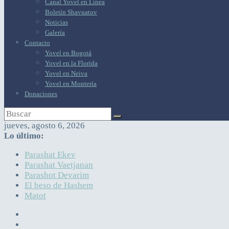
Canal Yovel en Línea
Boletín Shavuatov
Noticias
Galería
Contacto
Yovel en Bogotá
Yovel en la Florida
Yovel en Neiva
Yovel en Montería
Donaciones
jueves, agosto 6, 2026
Lo último:
Parashat Ekev
Parashat Vaetjanan
Parashot Devarim
El beso de Hashem
Matot