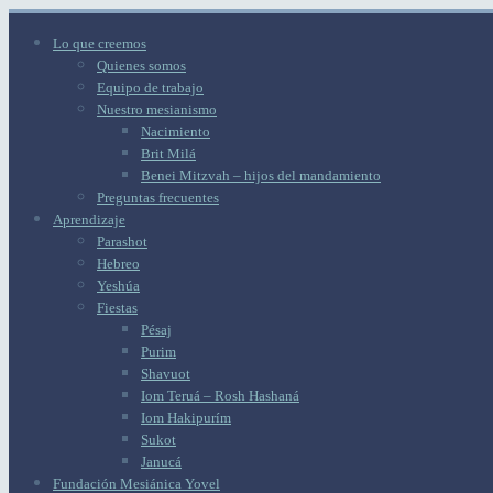
Lo que creemos
Quienes somos
Equipo de trabajo
Nuestro mesianismo
Nacimiento
Brit Milá
Benei Mitzvah – hijos del mandamiento
Preguntas frecuentes
Aprendizaje
Parashot
Hebreo
Yeshúa
Fiestas
Pésaj
Purim
Shavuot
Iom Teruá – Rosh Hashaná
Iom Hakipurím
Sukot
Janucá
Fundación Mesiánica Yovel