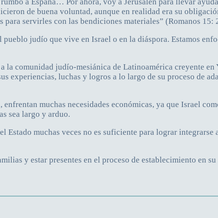
 rumbo a España… Por ahora, voy a Jerusalén para llevar ayuda
icieron de buena voluntad, aunque en realidad era su obligación 
os para servirles con las bendiciones materiales” (Romanos 15: 
eblo judío que vive en Israel o en la diáspora. Estamos enfocad
s a la comunidad judío-mesiánica de Latinoamérica creyente en Y
us experiencias, luchas y logros a lo largo de su proceso de ada
 enfrentan muchas necesidades económicas, ya que Israel como p
as sea largo y arduo.
del Estado muchas veces no es suficiente para lograr integrarse 
ias y estar presentes en el proceso de establecimiento en su ti