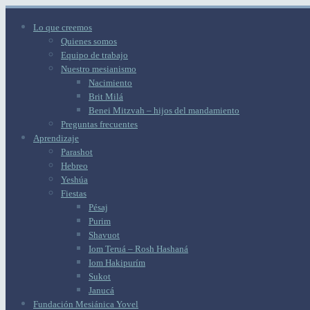
Lo que creemos
Quienes somos
Equipo de trabajo
Nuestro mesianismo
Nacimiento
Brit Milá
Benei Mitzvah – hijos del mandamiento
Preguntas frecuentes
Aprendizaje
Parashot
Hebreo
Yeshúa
Fiestas
Pésaj
Purim
Shavuot
Iom Teruá – Rosh Hashaná
Iom Hakipurím
Sukot
Janucá
Fundación Mesiánica Yovel