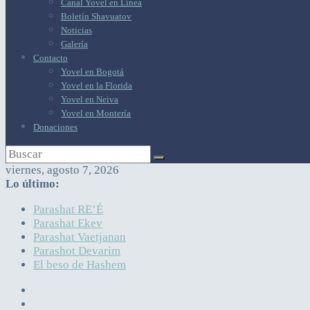
Canal Yovel en Línea
Boletín Shavuatov
Noticias
Galería
Contacto
Yovel en Bogotá
Yovel en la Florida
Yovel en Neiva
Yovel en Montería
Donaciones
viernes, agosto 7, 2026
Lo último:
Parashat RE’É
Parashat Ekev
Parashat Vaetjanan
Parashot Devarim
El beso de Hashem