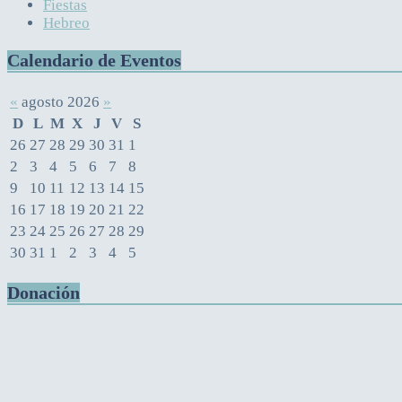
Fiestas
Hebreo
Calendario de Eventos
«
agosto 2026
»
D
L
M
X
J
V
S
26
27
28
29
30
31
1
2
3
4
5
6
7
8
9
10
11
12
13
14
15
16
17
18
19
20
21
22
23
24
25
26
27
28
29
30
31
1
2
3
4
5
Donación