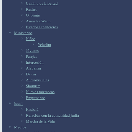
Camino de Libertad
Kesher
Or Simja
Asanalaa Waiin
Estados Financieros
Ministerios
Niños
Yeladim
Jóvenes
Parejas
Intercesión
Alabanza
Danza
Audiovisuales
Shomrim
Nuevos miembros
Empresarios
Israel
Hasbará
Relación con la comunidad judía
Marcha de la Vida
Medios