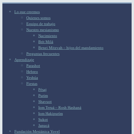
Lo que creemos
Quienes somos
Equipo de trabajo
Nuestro mesianismo
Nacimiento
Brit Milá
Benei Mitzvah – hijos del mandamiento
Preguntas frecuentes
Aprendizaje
Parashot
Hebreo
Yeshúa
Fiestas
Pésaj
Purim
Shavuot
Iom Teruá – Rosh Hashaná
Iom Hakipurím
Sukot
Janucá
Fundación Mesiánica Yovel