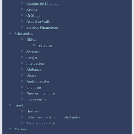
Camino de Libertad
Kesher
Or Simja
Asanalaa Waiin
Estados Financieros
Ministerios
Niños
Yeladim
Jóvenes
Parejas
Intercesión
Alabanza
Danza
Audiovisuales
Shomrim
Nuevos miembros
Empresarios
Israel
Hasbará
Relación con la comunidad judía
Marcha de la Vida
Medios