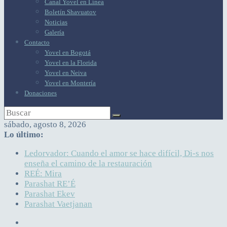
Canal Yovel en Línea
Boletín Shavuatov
Noticias
Galería
Contacto
Yovel en Bogotá
Yovel en la Florida
Yovel en Neiva
Yovel en Montería
Donaciones
sábado, agosto 8, 2026
Lo último:
Ledorvador: Cuando el amor se hace difícil, Di-s nos
enseña el camino de la restauración
REÉ: Mira
Parashat RE’É
Parashat Ekev
Parashat Vaetjanan