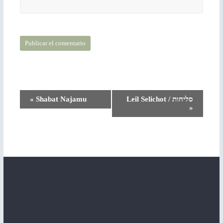
N
«
Shabat Najamu
Leil Selichot / סליחות
»
a
v
e
g
a
c
i