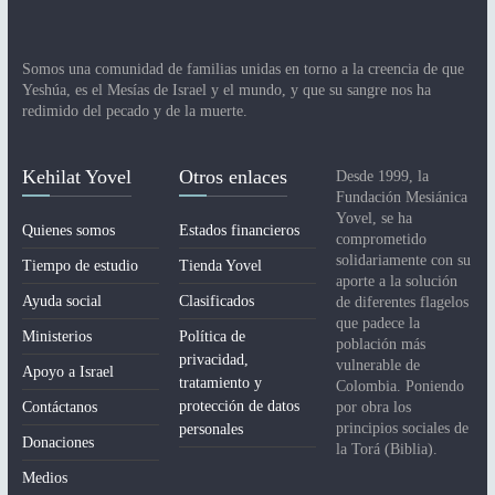
ó
n
Somos una comunidad de familias unidas en torno a la creencia de que
d
Yeshúa, es el Mesías de Israel y el mundo, y que su sangre nos ha
redimido del pecado y de la muerte.
e
l
Kehilat Yovel
Otros enlaces
Desde 1999, la
E
Fundación Mesiánica
Yovel, se ha
v
Quienes somos
Estados financieros
comprometido
e
solidariamente con su
Tiempo de estudio
Tienda Yovel
aporte a la solución
n
Ayuda social
Clasificados
de diferentes flagelos
que padece la
t
Ministerios
Política de
población más
privacidad,
vulnerable de
o
Apoyo a Israel
tratamiento y
Colombia. Poniendo
protección de datos
Contáctanos
por obra los
principios sociales de
personales
Donaciones
la Torá (Biblia).
Medios