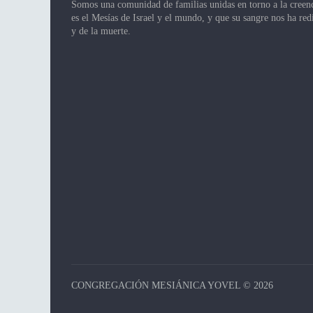
Somos una comunidad de familias unidas en torno a la creen
n
es el Mesías de Israel y el mundo, y que su sangre nos ha re
d
y de la muerte.
e
l
E
v
e
n
t
o
CONGREGACIÓN MESIÁNICA YOVEL © 2026