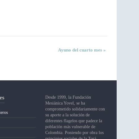
Ayuno del cuarto mes
»
es
Desde 1999, la Fundación
Mesiánica Yovel, se ha
comprometido solidariamente con
ieros
su aporte a la solución de
diferentes flagelos que padece la
población más vulnerable de
Colombia. Poniendo por obra los
principios sociales de la Torá