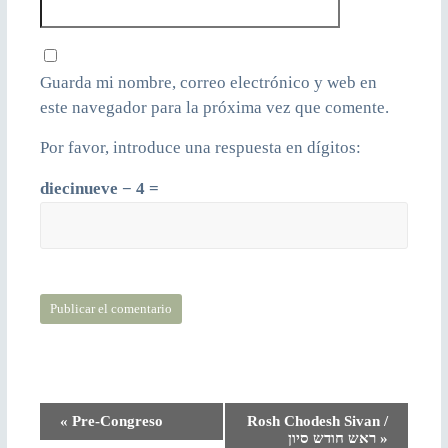
Guarda mi nombre, correo electrónico y web en
este navegador para la próxima vez que comente.
Por favor, introduce una respuesta en dígitos:
diecinueve − 4 =
N
«
Pre-Congreso
Rosh Chodesh Sivan /
ראש חודש סיון
»