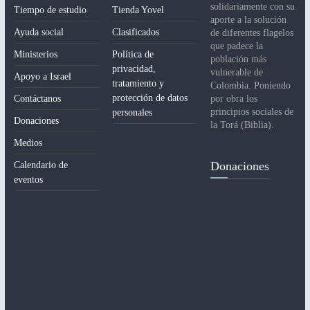
e
solidariamente con su
Tiempo de estudio
Tienda Yovel
aporte a la solución
n
Ayuda social
Clasificados
de diferentes flagelos
que padece la
t
Ministerios
Política de
población más
privacidad,
vulnerable de
o
Apoyo a Israel
tratamiento y
Colombia. Poniendo
protección de datos
Contáctanos
por obra los
principios sociales de
personales
Donaciones
la Torá (Biblia).
Medios
Donaciones
Calendario de
eventos