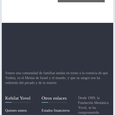
a
v
e
g
a
c
i
ó
n
Somos una comunidad de familias unidas en torno a la creencia de que
d
Yeshúa, es el Mesías de Israel y el mundo, y que su sangre nos ha
redimido del pecado y de la muerte.
e
l
Kehilat Yovel
Otros enlaces
Desde 1999, la
E
Fundación Mesiánica
Yovel, se ha
v
Quienes somos
Estados financieros
comprometido