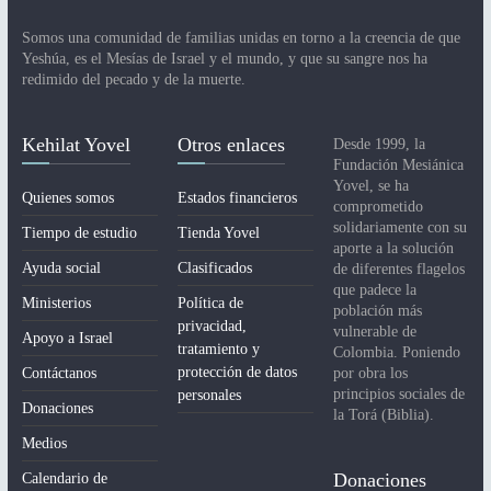
n
Somos una comunidad de familias unidas en torno a la creencia de que
d
Yeshúa, es el Mesías de Israel y el mundo, y que su sangre nos ha
redimido del pecado y de la muerte.
e
l
Kehilat Yovel
Otros enlaces
Desde 1999, la
E
Fundación Mesiánica
Yovel, se ha
v
Quienes somos
Estados financieros
comprometido
e
solidariamente con su
Tiempo de estudio
Tienda Yovel
aporte a la solución
n
Ayuda social
Clasificados
de diferentes flagelos
que padece la
t
Ministerios
Política de
población más
privacidad,
vulnerable de
o
Apoyo a Israel
tratamiento y
Colombia. Poniendo
protección de datos
Contáctanos
por obra los
principios sociales de
personales
Donaciones
la Torá (Biblia).
Medios
Donaciones
Calendario de