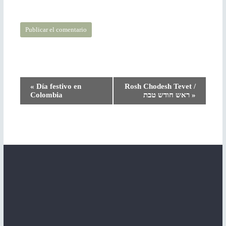
N
«
Día festivo en
Rosh Chodesh Tevet /
Colombia
ראש חודש טבת
»
a
v
e
g
a
c
i
ó