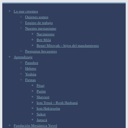
Lo que creemos
Quienes somos
Equipo de trabajo
Nuestro mesianismo
Nacimiento
Brit Milá
Benei Mitzvah – hijos del mandamiento
Preguntas frecuentes
Aprendizaje
Parashot
Hebreo
Yeshúa
Fiestas
Pésaj
Purim
Shavuot
Iom Teruá – Rosh Hashaná
Iom Hakipurím
Sukot
Janucá
Fundación Mesiánica Yovel