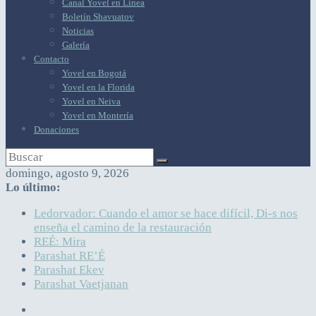
Canal Yovel en Línea
Boletín Shavuatov
Noticias
Galería
Contacto
Yovel en Bogotá
Yovel en la Florida
Yovel en Neiva
Yovel en Montería
Donaciones
domingo, agosto 9, 2026
Lo último:
Ledorvador: Cuando el amor se hace difícil, Di-s nos
enseña el camino de la restauración
REÉ: Mira
Parashat RE’É
Parashat Ekev
Parashat Vaetjanan