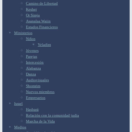
Camino de Libertad
Kesher
Or Simja
Asanalaa Waiin
Estados Financieros
Ministerios
Niños
Yeladim
Jóvenes
Parejas
Intercesión
Alabanza
Danza
Audiovisuales
Shomrim
Nuevos miembros
Empresarios
Israel
Hasbará
Relación con la comunidad judía
Marcha de la Vida
Medios