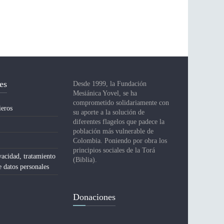
es
Desde 1999, la Fundación
Mesiánica Yovel, se ha
comprometido solidariamente con
ieros
su aporte a la solución de
diferentes flagelos que padece la
población más vulnerable de
Colombia. Poniendo por obra los
principios sociales de la Torá
vacidad, tratamiento
(Biblia).
e datos personales
Donaciones