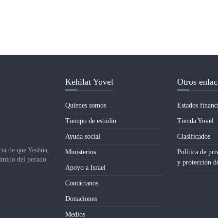
Kehilat Yovel
Otros enlac
Quienes somos
Estados financ
Tiempo de estudio
Tienda Yovel
Ayuda social
Clasificados
cia de que Yeshúa,
Ministerios
Política de pri
dimido del pecado
y protección d
Apoyo a Israel
Contáctanos
Donaciones
Medios