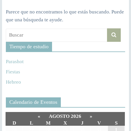
Parece que no encontramos lo que estás buscando. Puede
que una búsqueda te ayude.
Tiempo de estudio
Parashot
Fiestas
Hebreo
Calendario de Eventos
«
AGOSTO 2026
»
D
L
M
X
J
V
S
26
27
28
29
30
31
1