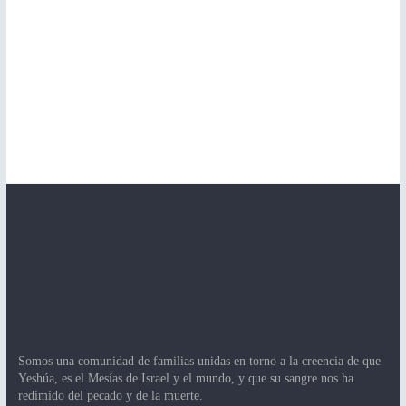
Somos una comunidad de familias unidas en torno a la creencia de que
Yeshúa, es el Mesías de Israel y el mundo, y que su sangre nos ha
redimido del pecado y de la muerte.