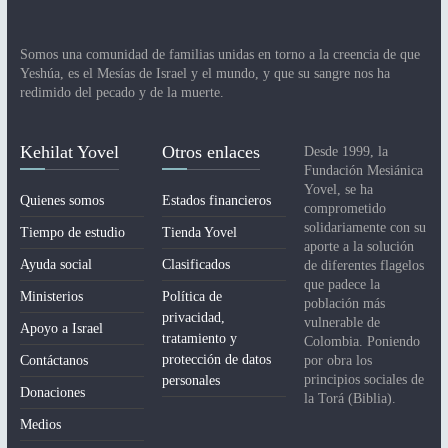
ó
n
Somos una comunidad de familias unidas en torno a la creencia de que
d
Yeshúa, es el Mesías de Israel y el mundo, y que su sangre nos ha
redimido del pecado y de la muerte.
e
l
Kehilat Yovel
Otros enlaces
Desde 1999, la
E
Fundación Mesiánica
Yovel, se ha
v
Quienes somos
Estados financieros
comprometido
e
solidariamente con su
Tiempo de estudio
Tienda Yovel
aporte a la solución
n
Ayuda social
Clasificados
de diferentes flagelos
que padece la
t
Ministerios
Política de
población más
privacidad,
vulnerable de
o
Apoyo a Israel
tratamiento y
Colombia. Poniendo
protección de datos
Contáctanos
por obra los
principios sociales de
personales
Donaciones
la Torá (Biblia).
Medios