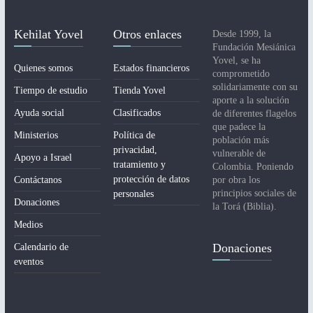
e
l
Kehilat Yovel
Otros enlaces
Desde 1999, la
E
Fundación Mesiánica
Yovel, se ha
v
Quienes somos
Estados financieros
comprometido
e
solidariamente con su
Tiempo de estudio
Tienda Yovel
aporte a la solución
n
Ayuda social
Clasificados
de diferentes flagelos
que padece la
t
Ministerios
Política de
población más
privacidad,
vulnerable de
o
Apoyo a Israel
tratamiento y
Colombia. Poniendo
protección de datos
Contáctanos
por obra los
principios sociales de
personales
Donaciones
la Torá (Biblia).
Medios
Donaciones
Calendario de
eventos