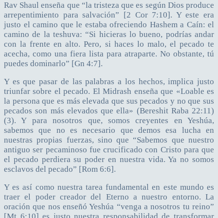
Rav Shaul enseña que “la tristeza que es según Dios produce
arrepentimiento para salvación” [2 Cor 7:10]. Y este era
justo el camino que le estaba ofreciendo Hashem a Caín: el
camino de la teshuva: “Si hicieras lo bueno, podrías andar
con la frente en alto. Pero, si haces lo malo, el pecado te
acecha, como una fiera lista para atraparte. No obstante, tú
puedes dominarlo” [Gn 4:7].
Y es que pasar de las palabras a los hechos, implica justo
triunfar sobre el pecado. El Midrash enseña que «Loable es
la persona que es más elevada que sus pecados y no que sus
pecados son más elevados que ella» (Bereshit Raba 22:11)
(3). Y para nosotros que, somos creyentes en Yeshúa,
sabemos que no es necesario que demos esa lucha en
nuestras propias fuerzas, sino que “Sabemos que nuestro
antiguo ser pecaminoso fue crucificado con Cristo para que
el pecado perdiera su poder en nuestra vida. Ya no somos
esclavos del pecado” [Rom 6:6].
Y es así como nuestra tarea fundamental en este mundo es
traer el poder creador del Eterno a nuestro entorno. La
oración que nos enseñó Yeshúa “venga a nosotros tu reino”
[Mt 6:10] es justo nuestra responsabilidad de transformar