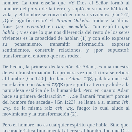
hombre. La torá enseña que «Y Dios el Señor formó al
hombre del polvo de la tierra, y sopló en su nariz hálito de
vida, y el hombre se convirtió en un ser viviente» [Gn 2:7]
¿Qué significa esto? El
Targum Onkelos
traduce la última
frase (
ser viviente)
en
rúaj memalelá: “
un espíritu
que
habla
«; y es que lo que nos diferencia del resto de los seres
vivientes es la capacidad de hablar, (1) y con ello expresar
su pensamiento, transmitir información, expresar
sentimientos, construir relaciones, y ¡por supuesto!:
transformar el entorno que nos rodea.
De hecho, la primera declaración de Adam, es una muestra
de esta transformación. La primera vez que la torá se refiere
al hombre [Gn 1:26] lo llama
Adam,
אָדָם, palabra que está
en relación con
Adamá
אֲדָמָה
que significa tierra y alude a la
naturaleza estática de la humanidad. Pero en cuanto Adám
hace su primera declaración “«…Se llamará “mujer” porque
del hombre fue sacada» [Gn 1:23], se llama a si mismo
Ish
,
אִישׁ, de la misma raíz
esh,
אֵשׁ, fuego; lo cual alude al
movimiento y la transformación (2).
Pero el hombre, no es cualquier espíritu que habla. Sino que,
la característica fundamental al crear al hombre fue que Di-s