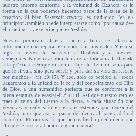
nuestro entorno conforme a la voluntad de Hashem: es la
forma en la que podemos hacernos parte de la tarea de la
creación. Si bien
Be-reshit
בְּרֵאשִׁ֖ית, es traducido “en el-
principio”, también puede interpretarse como “por causa de–
el principal”; y ese principal es Yeshúa.
Nuestro propósito al estar en ésta tierra se relaciona
íntimamente con reparar el mundo que nos rodea. Y eso se
logra a través del servicio…a Hashem y a nuestros
semejantes. No sólo se trata de estudiar torá sino de llevarla
a la práctica «Porque ni aun el Hijo del hombre vino para
que le sirvan, sino para servir y para dar su vida en rescate
por muchos» [Mt 10:45]. Y eso, solo es posible si «todos
llegaremos a la unidad de la fe y del conocimiento del Hijo
de Dios, a una humanidad perfecta que se conforme a la
plena estatura de Masiaj»[Ef 4:13]. Así que nuestro reto es
traer el reino del Eterno a la tierra, a cada situación que
vivamos, a cada sitio en el que estemos, por causa del
Yeshúa; para que así, al pasar del decir, al hacer, al final
cuando el Eterno vea lo que hemos hecho pueda decir que
“lo que se hizo era bueno en gran manera!