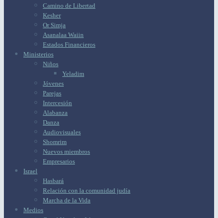
Camino de Libertad
Kesher
Or Simja
Asanalaa Waiin
Estados Financieros
Ministerios
Niños
Yeladim
Jóvenes
Parejas
Intercesión
Alabanza
Danza
Audiovisuales
Shomrim
Nuevos miembros
Empresarios
Israel
Hasbará
Relación con la comunidad judía
Marcha de la Vida
Medios