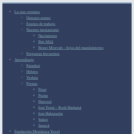
Lo que creemos
Quienes somos
Equipo de trabajo
Nuestro mesianismo
Nacimiento
Brit Milá
Benei Mitzvah – hijos del mandamiento
Preguntas frecuentes
Aprendizaje
Parashot
Hebreo
Yeshúa
Fiestas
Pésaj
Purim
Shavuot
Iom Teruá – Rosh Hashaná
Iom Hakipurím
Sukot
Janucá
Fundación Mesiánica Yovel