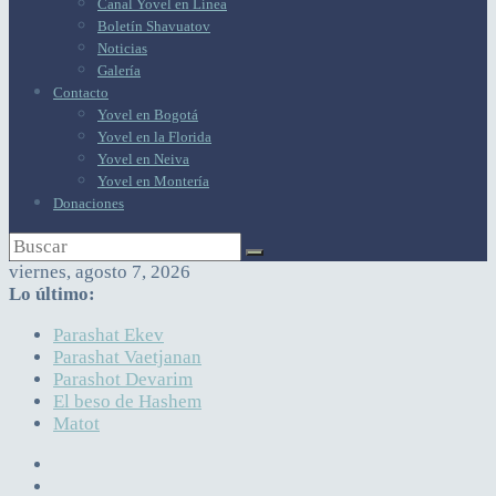
Canal Yovel en Línea
Boletín Shavuatov
Noticias
Galería
Contacto
Yovel en Bogotá
Yovel en la Florida
Yovel en Neiva
Yovel en Montería
Donaciones
viernes, agosto 7, 2026
Lo último:
Parashat Ekev
Parashat Vaetjanan
Parashot Devarim
El beso de Hashem
Matot