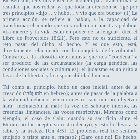
En Bereshit, Di-s nos enseña el modelo para transformar la
realidad que nos rodea, ya que toda la creación se rige por
tres principios «dijo… y hubo… y vio que era bueno» (1) La
primera acción, se refiere al hablar, a la capacidad de
transformar el mundo que nos rodea con nuestras palabras
«La muerte y la vida están en poder de la lengua», dice el
Libro de Proverbios 18:21). Pero esto no es suficiente, el
reto pasar del dicho al hecho. Y es que esto, está,
directamente relacionado con la conquista de la voluntad.
Contrario, a la filosofía determinista que nos “condena” a
ser producto de las circunstancias (la carga genética, las
condiciones sociales o culturales); el judaísmo es un grito a
favor de la libertad y la responsabilidad humana.
Tal como al principio, hubo un caos inicial, antes de la
creación (תֹ֙הוּ֙ וָבֹ֔הוּ en hebreo); antes de pasar de la palabra a
la voluntad, debemos vencer nuestro caos interno, el yetzer
hará –inclinación al mal-; la voz del sabotaje interno, las
creencias limitándtes, las voces restrictivas. Miremos como
ejemplo, el caso de Cain: cuando su sacrificio alnte el
Eterno, no fue acepto, su rostro decayó, y esto lo llevo a la
rabia y la tristeza [Gn 4:5] ¡El problema real fue sentirse
enojado o triste ante el fracaso? ¡Claro que no! De hecho,