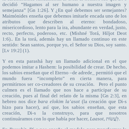
decidió “Hagamos al ser humano a nuestra imagen y
semejanza” [Gn 1:26]. Y ¿En qué debemos ser semejantes?
Maimónides enseña que debemos imitarle encada uno de los
atributos que describen al eterno: bondadoso,
misericordioso, lento para la ira, abundante en verdad, justo,
recto, perfecto, poderoso, etc. (Mishné Torá, Hiljot Deot
1:6).. En la torá, además hay un llamado continuo en este
sentido: Sean santos, porque yo, el Señor su Dios, soy santo.
[Lv 19:2] (1).
Y en esta parashá hay un llamado adicional en el que
podemos imitar a Hashem: la posibilidad de crear. De hecho,
los sabios enseñan que el Eterno –de adrede_ permitió que el
mundo fuera “incompleto” en cierta manera, para
permitirnos ser co-creadores de su creación. Pero el punto
culmen es el llamado que nos hace a participar de su
creación, pues al final del relato de la misma [Gn 2:3], en
hebreo nos dice
bara elokim la’asot
(la creación que Di-s
hizo para hacer), así que, los sabios enseñan, que esta
creación, Di-s la construyo, para que nosotros
continuáramos con lo que había por hacer,
Laasot
, לַעֲשׂוֹת.