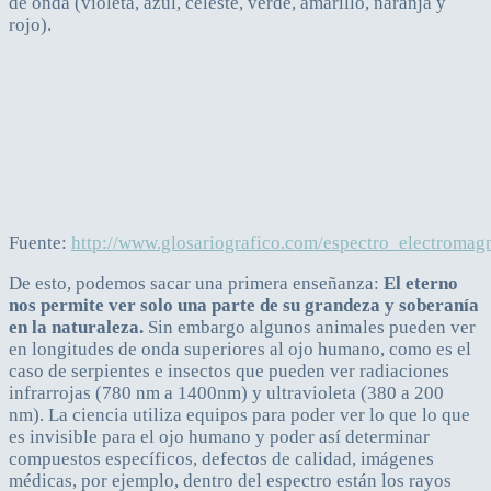
de onda (violeta, azul, celeste, verde, amarillo, naranja y
rojo).
Fuente:
http://www.glosariografico.com/espectro_electromag
De esto, podemos sacar una primera enseñanza:
El eterno
nos permite ver solo una parte de su grandeza y soberanía
en la naturaleza.
Sin embargo algunos animales pueden ver
en longitudes de onda superiores al ojo humano, como es el
caso de serpientes e insectos que pueden ver radiaciones
infrarrojas (780 nm a 1400nm) y ultravioleta (380 a 200
nm). La ciencia utiliza equipos para poder ver lo que lo que
es invisible para el ojo humano y poder así determinar
compuestos específicos, defectos de calidad, imágenes
médicas, por ejemplo, dentro del espectro están los rayos