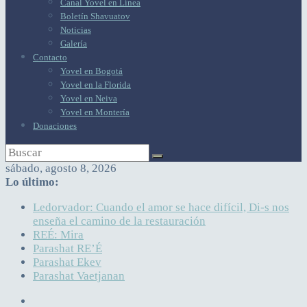
Canal Yovel en Línea
Boletín Shavuatov
Noticias
Galería
Contacto
Yovel en Bogotá
Yovel en la Florida
Yovel en Neiva
Yovel en Montería
Donaciones
sábado, agosto 8, 2026
Lo último:
Ledorvador: Cuando el amor se hace difícil, Di-s nos
enseña el camino de la restauración
REÉ: Mira
Parashat RE’É
Parashat Ekev
Parashat Vaetjanan