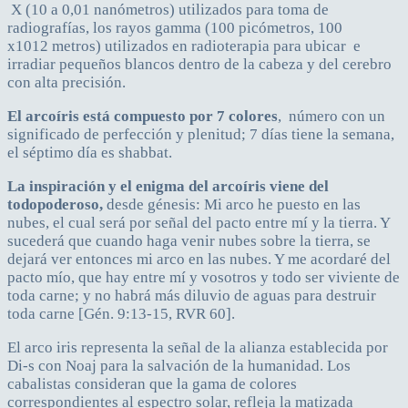
X (10 a 0,01 nanómetros) utilizados para toma de
radiografías, los rayos gamma (100 picómetros, 100
x1012 metros) utilizados en radioterapia para ubicar e
irradiar pequeños blancos dentro de la cabeza y del cerebro
con alta precisión.
El arcoíris está compuesto por 7 colores
, número con un
significado de perfección y plenitud; 7 días tiene la semana,
el séptimo día es shabbat.
La inspiración y el enigma del arcoíris viene del
todopoderoso,
desde génesis:
Mi arco he puesto en las
nubes, el cual será por señal del pacto entre mí y la tierra. Y
sucederá que cuando haga venir nubes sobre la tierra, se
dejará ver entonces mi arco en las nubes. Y me acordaré del
pacto mío, que hay entre mí y vosotros y todo ser viviente de
toda carne; y no habrá más diluvio de aguas para destruir
toda carne [Gén. 9:13-15, RVR 60].
El arco iris representa la señal de la alianza establecida por
Di-s con Noaj para la salvación de la humanidad. Los
cabalistas consideran que la gama de colores
correspondientes al espectro solar, refleja la matizada