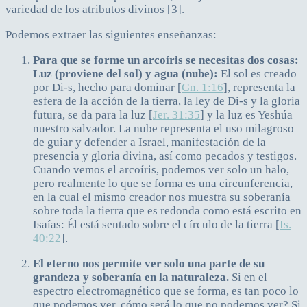
variedad de los atributos divinos [3].
Podemos extraer las siguientes enseñanzas:
Para que se forme un arcoíris se necesitas dos cosas:
Luz (proviene del sol) y agua (nube):
El sol es creado
por Di-s, hecho para dominar [
Gn. 1:16
], representa la
esfera de la acción de la tierra, la ley de Di-s y la gloria
futura, se da para la luz [
Jer. 31:35
] y la luz es Yeshúa
nuestro salvador. La nube representa el uso milagroso
de guiar y defender a Israel, manifestación de la
presencia y gloria divina, así como pecados y testigos.
Cuando vemos el arcoíris, podemos ver solo un halo,
pero realmente lo que se forma es una circunferencia,
en la cual el mismo creador nos muestra su soberanía
sobre toda la tierra que es redonda como está escrito en
Isaías: Él está sentado sobre el círculo de la tierra [
Is.
40:22
].
El eterno nos permite ver solo una parte de su
grandeza y soberanía en la naturaleza.
Si en el
espectro electromagnético que se forma, es tan poco lo
que podemos ver, cómo será lo que no podemos ver? Si