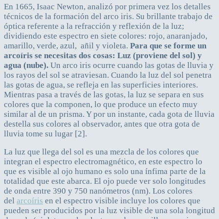
En 1665, Isaac Newton, analizó por primera vez los detalles
técnicos de la formación del arco iris. Su brillante trabajo de
óptica referente a la refracción y reflexión de la luz;
dividiendo este espectro en siete colores: rojo, anaranjado,
amarillo, verde, azul, añil y violeta.
Para que se forme un
arcoíris se necesitas dos cosas: Luz (proviene del sol) y
agua (nube).
Un arco iris ocurre cuando las gotas de lluvia y
los rayos del sol se atraviesan. Cuando la luz del sol penetra
las gotas de agua, se refleja en las superficies interiores.
Mientras pasa a través de las gotas, la luz se separa en sus
colores que la componen, lo que produce un efecto muy
similar al de un prisma. Y por un instante, cada gota de lluvia
destella sus colores al observador, antes que otra gota de
lluvia tome su lugar [2].
La luz que llega del sol es una mezcla de los colores que
integran el espectro electromagnético, en este espectro lo
que es visible al ojo humano es solo una ínfima parte de la
totalidad que este abarca. El ojo puede ver solo longitudes
de onda entre 390 y 750 nanómetros (nm). Los colores
del
arcoíris
en el espectro visible incluye los colores que
pueden ser producidos por la luz visible de una sola longitud