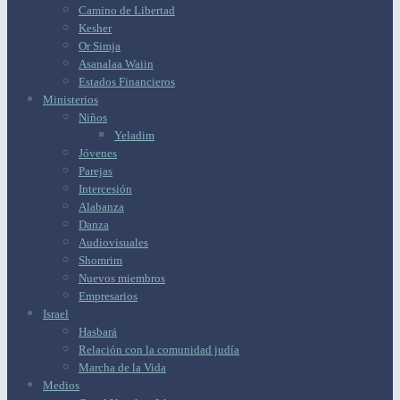
Camino de Libertad
Kesher
Or Simja
Asanalaa Waiin
Estados Financieros
Ministerios
Niños
Yeladim
Jóvenes
Parejas
Intercesión
Alabanza
Danza
Audiovisuales
Shomrim
Nuevos miembros
Empresarios
Israel
Hasbará
Relación con la comunidad judía
Marcha de la Vida
Medios