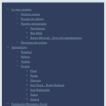
Lo que creemos
Quienes somos
Equipo de trabajo
Nuestro mesianismo
Nacimiento
Brit Milá
Benei Mitzvah – hijos del mandamiento
Preguntas frecuentes
Aprendizaje
Parashot
Hebreo
Yeshúa
Fiestas
Pésaj
Purim
Shavuot
Iom Teruá – Rosh Hashaná
Iom Hakipurím
Sukot
Janucá
Fundación Mesiánica Yovel