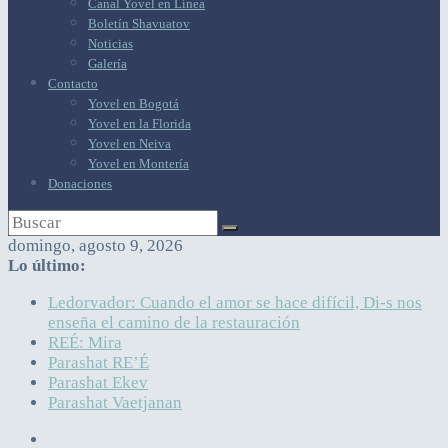
Canal Yovel en Línea
Boletín Shavuatov
Noticias
Galería
Contacto
Yovel en Bogotá
Yovel en la Florida
Yovel en Neiva
Yovel en Montería
Donaciones
domingo, agosto 9, 2026
Lo último:
Ledorvador: Cuando el amor se hace difícil, Di-s nos
enseña el camino de la restauración
REÉ: Mira
Parashat RE’É
Parashat Ekev
Parashat Vaetjanan