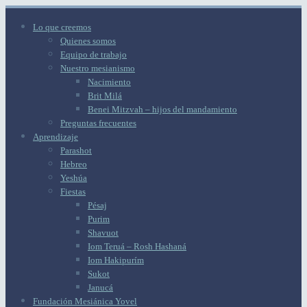
Lo que creemos
Quienes somos
Equipo de trabajo
Nuestro mesianismo
Nacimiento
Brit Milá
Benei Mitzvah – hijos del mandamiento
Preguntas frecuentes
Aprendizaje
Parashot
Hebreo
Yeshúa
Fiestas
Pésaj
Purim
Shavuot
Iom Teruá – Rosh Hashaná
Iom Hakipurím
Sukot
Janucá
Fundación Mesiánica Yovel