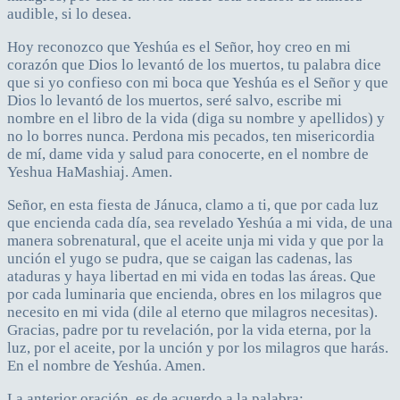
audible, si lo desea.
Hoy reconozco que Yeshúa es el Señor, hoy creo en mi
corazón que Dios lo levantó de los muertos, tu palabra dice
que si yo confieso con mi boca que Yeshúa es el Señor y que
Dios lo levantó de los muertos, seré salvo, escribe mi
nombre en el libro de la vida (diga su nombre y apellidos) y
no lo borres nunca. Perdona mis pecados, ten misericordia
de mí, dame vida y salud para conocerte, en el nombre de
Yeshua HaMashiaj. Amen.
Señor, en esta fiesta de Jánuca, clamo a ti, que por cada luz
que encienda cada día, sea revelado Yeshúa a mi vida, de una
manera sobrenatural, que el aceite unja mi vida y que por la
unción el yugo se pudra, que se caigan las cadenas, las
ataduras y haya libertad en mi vida en todas las áreas. Que
por cada luminaria que encienda, obres en los milagros que
necesito en mi vida (dile al eterno que milagros necesitas).
Gracias, padre por tu revelación, por la vida eterna, por la
luz, por el aceite, por la unción y por los milagros que harás.
En el nombre de Yeshúa. Amen.
La anterior oración, es de acuerdo a la palabra: