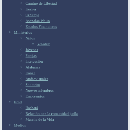
Camino de Libertad
Kesher
Or Simja
Asanalaa Waiin
Estados Financieros
Ministerios
Niños
Yeladim
Jóvenes
Parejas
Intercesión
Alabanza
Danza
Audiovisuales
Shomrim
Nuevos miembros
Empresarios
Israel
Hasbará
Relación con la comunidad judía
Marcha de la Vida
Medios