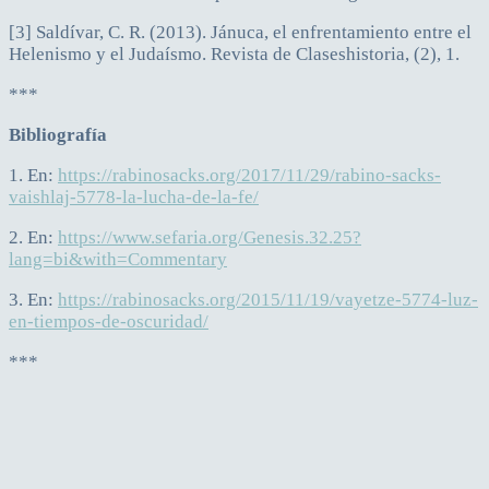
[3] Saldívar, C. R. (2013). Jánuca, el enfrentamiento entre el
Helenismo y el Judaísmo. Revista de Claseshistoria, (2), 1.
***
Bibliografía
1. En:
https://rabinosacks.org/2017/11/29/rabino-sacks-
vaishlaj-5778-la-lucha-de-la-fe/
2. En:
https://www.sefaria.org/Genesis.32.25?
lang=bi&with=Commentary
3. En:
https://rabinosacks.org/2015/11/19/vayetze-5774-luz-
en-tiempos-de-oscuridad/
***