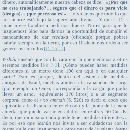
dinero, automáticamente nuestra cabeza se dice:
«
¿Por qué
no esta trabajando?… seguro que el dinero es para vicio
(drogas)… ¡que perezoso es!
«
… olvidamos que todo lo que
nos ocurre está bajo la supervisión divina… Y que si Di-s
pone a ese hombre a pedirnos dinero ¡No es para que lo
juzguemos! Sino para darnos la oportunidad de cumplir el
mandamiento de dar
tzedaka
(ofrenda): porque pobres
habrán siempre en la tierra, por eso Hashem nos ordena ser
generosos con ellos [
Dt 15:11
].
Yeshúa
enseñó que con la vara con la que medimos a otros
seremos medidos [
Mt 7:2
]. ¿Cómo pueden haber medidas
diferentes si un metro tiene 100 cm aquí o en cualquier
parte? Esto es porque, dentro del sistema de medidas
antiguas de Israel, muchas aluden a la capacidad de carga
(por ejemplo un Omer, correspondía a la carga que podía
llevar un asno, equivalente 370 litros) o a un segmento
corporal como el אַמָּה
ammah
(S. 520) es decir el codo que
equivalía a la distancia entre el codo y la punta de la mano
abierta, que puede variar en adultos entre 45 y 50 Cm. Es
decir, que un mismo codo puede tener medidas diferentes…
Es por eso que
Yeshúa
nos invita a ser cuidadosos con la
forma en la que juzguemos a otros pues de la misma forma