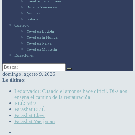
Canal Yovel en Línea
Boletín Shavuatov
Noticias
Galería
Contacto
Yovel en Bogotá
Yovel en la Florida
Yovel en Neiva
Yovel en Montería
Donaciones
domingo, agosto 9, 2026
Lo último:
Ledorvador: Cuando el amor se hace difícil, Di-s nos
enseña el camino de la restauración
REÉ: Mira
Parashat RE’É
Parashat Ekev
Parashat Vaetjanan