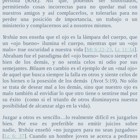
persona (RAE). Así que, podemos ser sobornados,
permitiendo cosas incorrectas para no quedar mal con
nuestros amigos y así complacerlos, o tolerarlas para no
perder una posición de importancia, un trabajo o un
ministerio y complacernos así a nosotros mismos.
Yeshúa
nos enseña que el ojo es la lámpara del cuerpo, que
un «ojo bueno» ilumina el cuerpo, mientras que un «ojo
malo» trae oscuridad a nuestra vida [
Mt 6:22-23
,
Lc 11:34
].
Abraham fue el paradigma del «ojo bueno» busco siempre el
bien de los demás, y no sentía celos ni odio por sus
semejantes.
Bilaam
en cambio es el ejemplo de un «mal ojo»
de aquel que busca siempre la falla en otros y siente celos de
los bienes o la posesión de los demás (Avot 5:19). No sólo
se trata de desear mal a los demás, sino que nuestro ojo es
malo también al envidiar lo que otro tiene o sentirse mal por
su éxito (como si el triunfo de otros disminuyera nuestra
posibilidad de alcanzar algo en la vida).
Juzgar a otros es sencillo…lo realmente difícil es juzgarlos
bien. Por eso es preferible no emitir juicios sobre
nadie,
Yeshúa
enseñó «no juzguen para no sean juzgados»
[
Lc 6: 37
]. Cuando un hombre joven se acerca a pedirnos