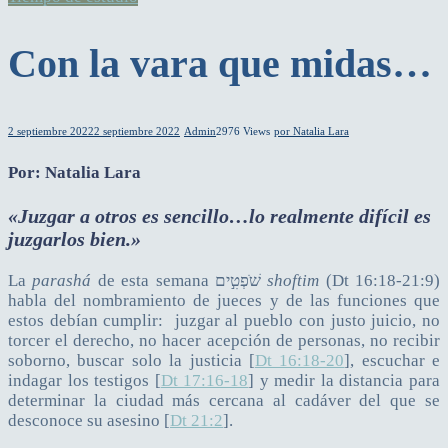
Con la vara que midas…
2 septiembre 2022
2 septiembre 2022
Admin
2976 Views
por Natalia Lara
Por: Natalia Lara
«Juzgar a otros es sencillo…lo realmente difícil es
juzgarlos bien.»
La
parashá
de esta semana שֹׁפְטִ֣ים
shoftim
(Dt 16:18-21:9)
habla del nombramiento de jueces y de las funciones que
estos debían cumplir: juzgar al pueblo con justo juicio, no
torcer el derecho, no hacer acepción de personas, no recibir
soborno, buscar solo la justicia [
Dt 16:18-20
], escuchar e
indagar los testigos [
Dt 17:16-18
] y medir la distancia para
determinar la ciudad más cercana al cadáver del que se
desconoce su asesino [
Dt 21:2
].