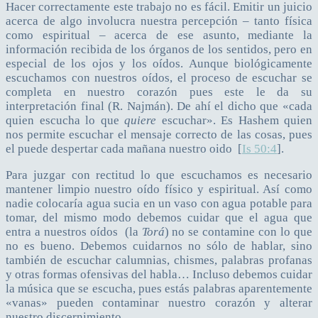
Hacer correctamente este trabajo no es fácil. Emitir un juicio
acerca de algo involucra nuestra percepción – tanto física
como espiritual – acerca de ese asunto, mediante la
información recibida de los órganos de los sentidos, pero en
especial de los ojos y los oídos. Aunque biológicamente
escuchamos con nuestros oídos, el proceso de escuchar se
completa en nuestro corazón pues este le da su
interpretación final (R. Najmán). De ahí el dicho que «cada
quien escucha lo que
quiere
escuchar». Es Hashem quien
nos permite escuchar el mensaje correcto de las cosas, pues
el puede despertar cada mañana nuestro oido [
Is 50:4
].
Para juzgar con rectitud lo que escuchamos es necesario
mantener limpio nuestro oído físico y espiritual. Así como
nadie colocaría agua sucia en un vaso con agua potable para
tomar, del mismo modo debemos cuidar que el agua que
entra a nuestros oídos (la
Torá
) no se contamine con lo que
no es bueno. Debemos cuidarnos no sólo de hablar, sino
también de escuchar calumnias, chismes, palabras profanas
y otras formas ofensivas del habla… Incluso debemos cuidar
la música que se escucha, pues estás palabras aparentemente
«vanas» pueden contaminar nuestro corazón y alterar
nuestro discernimiento.