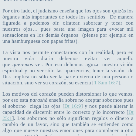
Por otro lado, el judaísmo enseña que los ojos son quizás los
órganos más importantes de todos los sentidos. De manera
figurada a podemos oír, olfatear, saborear y tocar con
nuestros ojos… pues basta una imagen para evocar mil
sensaciones en los demás órganos (piense por ejemplo en
una hamburguesa con papas fritas).
La vista nos permite conectarnos con la realidad, pero en
nuestra vida diaria debemos evitar ver aquello
que
queremos
ver. Por eso debemos aguzar nuestra visión
espiritual y no ver sólo las apariencias; tener la visión de
Di-s implica no sólo ver la parte externa de una persona o
situación, sino ver su corazón, su esencia [
1 Sam 16:7
].
Los motivos del corazón pueden distorsionar lo que vemos,
por eso esta
parashá
enseña sobre no aceptar sobornos pues
el soborno ciega los ojos [
Dt 16:9
] y nos puede alterar la
capacidad de discernir entre lo correcto y lo incorrecto [
Dt
25:1
]. Los sobornos no sólo significan regalos o dinero a
cambio de un favor, sino que también se entienden como
algo que mueve nuestras emociones para complacer a otra