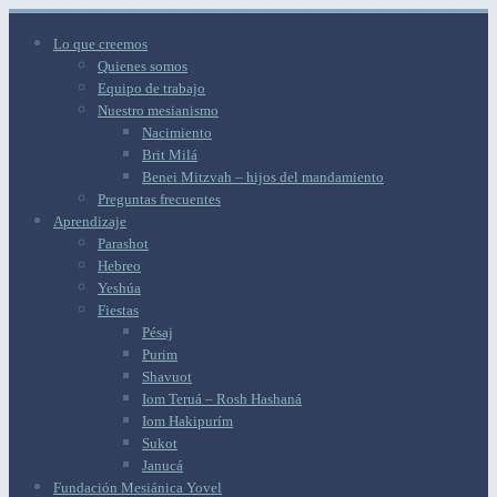
Lo que creemos
Quienes somos
Equipo de trabajo
Nuestro mesianismo
Nacimiento
Brit Milá
Benei Mitzvah – hijos del mandamiento
Preguntas frecuentes
Aprendizaje
Parashot
Hebreo
Yeshúa
Fiestas
Pésaj
Purim
Shavuot
Iom Teruá – Rosh Hashaná
Iom Hakipurím
Sukot
Janucá
Fundación Mesiánica Yovel