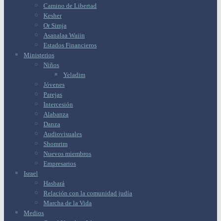
Camino de Libertad
Kesher
Or Simja
Asanalaa Waiin
Estados Financieros
Ministerios
Niños
Yeladim
Jóvenes
Parejas
Intercesión
Alabanza
Danza
Audiovisuales
Shomrim
Nuevos miembros
Empresarios
Israel
Hasbará
Relación con la comunidad judía
Marcha de la Vida
Medios