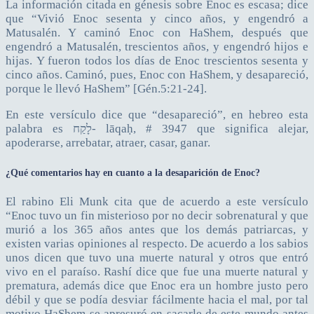
La información citada en génesis sobre Enoc es escasa; dice
que “Vivió Enoc sesenta y cinco años, y engendró a
Matusalén. Y caminó Enoc con HaShem, después que
engendró a Matusalén, trescientos años, y engendró hijos e
hijas. Y fueron todos los días de Enoc trescientos sesenta y
cinco años. Caminó, pues, Enoc con HaShem, y desapareció,
porque le llevó HaShem” [Gén.5:21-24].
En este versículo dice que “desapareció”, en hebreo esta
palabra es לָקַח- lāqaḥ, # 3947 que significa alejar,
apoderarse, arrebatar, atraer, casar, ganar.
¿Qué comentarios hay en cuanto a la desaparición de Enoc?
El rabino Eli Munk cita que de acuerdo a este versículo
“Enoc tuvo un fin misterioso por no decir sobrenatural y que
murió a los 365 años antes que los demás patriarcas, y
existen varias opiniones al respecto. De acuerdo a los sabios
unos dicen que tuvo una muerte natural y otros que entró
vivo en el paraíso. Rashí dice que fue una muerte natural y
prematura, además dice que Enoc era un hombre justo pero
débil y que se podía desviar fácilmente hacia el mal, por tal
motivo HaShem se apresuró en sacarle de este mundo antes