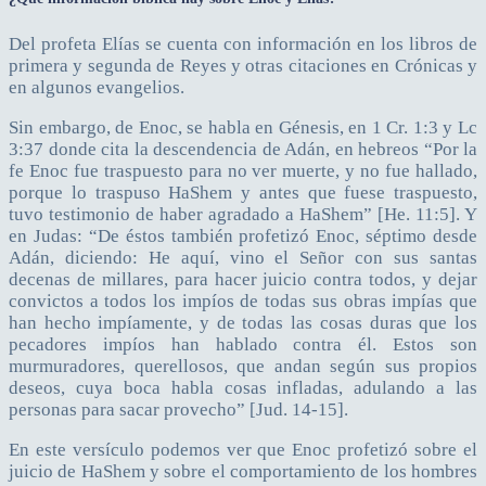
Del profeta Elías se cuenta con información en los libros de
primera y segunda de Reyes y otras citaciones en Crónicas y
en algunos evangelios.
Sin embargo, de Enoc, se habla en Génesis, en 1 Cr. 1:3 y Lc
3:37 donde cita la descendencia de Adán, en hebreos “Por la
fe Enoc fue traspuesto para no ver muerte, y no fue hallado,
porque lo traspuso HaShem y antes que fuese traspuesto,
tuvo testimonio de haber agradado a HaShem” [He. 11:5]. Y
en Judas: “De éstos también profetizó Enoc, séptimo desde
Adán, diciendo: He aquí, vino el Señor con sus santas
decenas de millares, para hacer juicio contra todos, y dejar
convictos a todos los impíos de todas sus obras impías que
han hecho impíamente, y de todas las cosas duras que los
pecadores impíos han hablado contra él. Estos son
murmuradores, querellosos, que andan según sus propios
deseos, cuya boca habla cosas infladas, adulando a las
personas para sacar provecho” [Jud. 14-15].
En este versículo podemos ver que Enoc profetizó sobre el
juicio de HaShem y sobre el comportamiento de los hombres