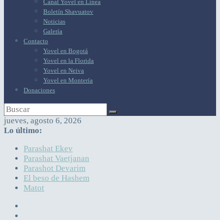
Canal Yovel en Línea
Boletín Shavuatov
Noticias
Galería
Contacto
Yovel en Bogotá
Yovel en la Florida
Yovel en Neiva
Yovel en Montería
Donaciones
jueves, agosto 6, 2026
Lo último:
Parashat Ekev
Parashat Vaetjanan
Parashot Devarim
El beso de Hashem
Matot