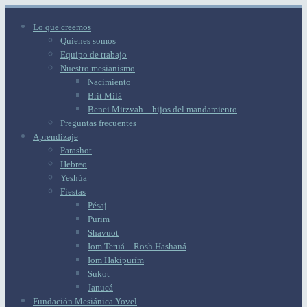
Lo que creemos
Quienes somos
Equipo de trabajo
Nuestro mesianismo
Nacimiento
Brit Milá
Benei Mitzvah – hijos del mandamiento
Preguntas frecuentes
Aprendizaje
Parashot
Hebreo
Yeshúa
Fiestas
Pésaj
Purim
Shavuot
Iom Teruá – Rosh Hashaná
Iom Hakipurím
Sukot
Janucá
Fundación Mesiánica Yovel