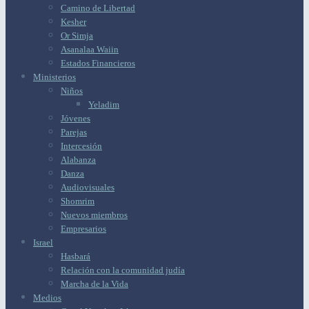
Camino de Libertad
Kesher
Or Simja
Asanalaa Waiin
Estados Financieros
Ministerios
Niños
Yeladim
Jóvenes
Parejas
Intercesión
Alabanza
Danza
Audiovisuales
Shomrim
Nuevos miembros
Empresarios
Israel
Hasbará
Relación con la comunidad judía
Marcha de la Vida
Medios