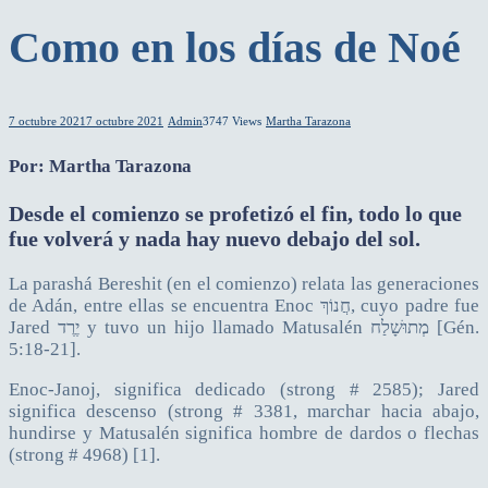
Como en los días de Noé
7 octubre 2021
7 octubre 2021
Admin
3747 Views
Martha Tarazona
Por: Martha Tarazona
Desde el comienzo se profetizó el fin, todo lo que
fue volverá y nada hay nuevo debajo del sol.
La parashá Bereshit (en el comienzo) relata las generaciones
de Adán, entre ellas se encuentra Enoc חֲנוֹךְ, cuyo padre fue
Jared יֶרֶד y tuvo un hijo llamado Matusalén מְתוּשָׁלַח [Gén.
5:18-21].
Enoc-Janoj, significa dedicado (strong # 2585); Jared
significa descenso (strong # 3381, marchar hacia abajo,
hundirse y Matusalén significa hombre de dardos o flechas
(strong # 4968) [1].