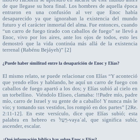
de que llegase su hora final. Los hombres de aquella época
entraron en una confusión al ver que Enoc había
desaparecido ya que ignoraban la existencia del mundo
futuro y el carácter inmortal del alma. Fue entonces, cuando
“un carro de fuego tirado con caballos de fuego” se llevó a
Enoc, vivo por los aires, ante los ojos de todos, esto les
demostró que la vida continúa más allá de la existencia
terrenal (Rabénu Bejáyeh)” [2]
¿Puede haber similitud entre la desaparición de Enoc y Elías?
El mismo relato, se puede relacionar con Elías “Y aconteció
que yendo ellos y hablando, he aquí un carro de fuego con
caballos de fuego apartó a los dos; y Elías subió al cielo en
un torbellino. Viéndolo Eliseo, clamaba: !!Padre mío, padre
mío, carro de Israel y su gente de a caballo! Y nunca más le
vio; y tomando sus vestidos, los rompió en dos partes” [2Re.
2:11-12]. En este versículo, dice que Elías subió; esta
palabra en hebreo es וַיַּעַל-vaya῾al, que significa subir,
ascender, escalar.
¿Qué información bíblica hay sobre Enoc y Elías?